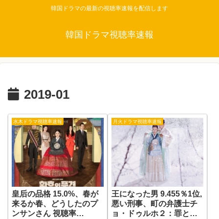
韓国ドラマの最新の視聴率速報を配信します
韓国ドラマ視聴率速報
2019-01
水木ドラマ視聴率速報
月火ドラマ視聴率速報
皇后の品格 15.0%、春が
王になった男 9.455％1位,
来るか春、どうしたのプ
悪い刑事、町の弁護士チ
ンサンさん 視聴率
ョ・ドゥルホ２：罪と