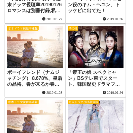
末ドラマ視聴率20190126
ン役のキム・ヘユン、ト
ロマンスは別冊付録,私の
ッケビに出てた！
愛の治癒期,運命と怒り,
2019.01.27
2019.01.26
神との約束, SKY キャッ
スル
水木ドラマ視聴率速報
その他
ボーイフレンド（ナムジ
「帝王の娘 スベクヒャ
ャチング） 8.678%、皇后
ン」BSテレ東でスター
の品格、春が来るか春、
ト、韓国歴史ドラマファ
どうしたのプンサンさん
ン必見ですよ～！
2019.01.25
2019.01.24
視聴率 20190124
水木ドラマ視聴率速報
月火ドラマ視聴率速報