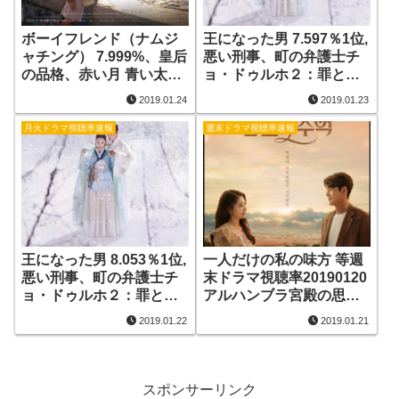
ボーイフレンド（ナムジ
王になった男 7.597％1位,
ャチング） 7.999%、皇后
悪い刑事、町の弁護士チ
の品格、赤い月 青い太
ョ・ドゥルホ２：罪と
陽、どうしたのプンサン
罰、ポクスが帰ってき
2019.01.24
2019.01.23
さん 視聴率 20190123
た、まず熱く掃除せよ 視
聴率20190122
月火ドラマ視聴率速報
週末ドラマ視聴率速報
王になった男 8.053％1位,
一人だけの私の味方 等週
悪い刑事、町の弁護士チ
末ドラマ視聴率20190120
ョ・ドゥルホ２：罪と
アルハンブラ宮殿の思い
罰、ポクスが帰ってき
出,私の愛の治癒期,運命と
2019.01.22
2019.01.21
た、まず熱く掃除せよ 視
怒り, 神との約束, SKY キ
聴率20190121
ャッスル , プリースト
スポンサーリンク