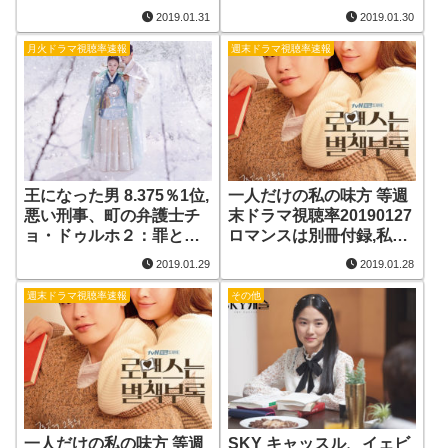
20190130
罰、ポクスが帰ってき
2019.01.31
2019.01.30
た、まず熱く掃除せよ 視
聴率20190129
月火ドラマ視聴率速報
週末ドラマ視聴率速報
王になった男 8.375％1位,
一人だけの私の味方 等週
悪い刑事、町の弁護士チ
末ドラマ視聴率20190127
ョ・ドゥルホ２：罪と
ロマンスは別冊付録,私の
罰、ポクスが帰ってき
愛の治癒期,運命と怒り,
2019.01.29
2019.01.28
た、まず熱く掃除せよ 視
神との約束, SKY キャッ
聴率20190128
スル
週末ドラマ視聴率速報
その他
一人だけの私の味方 等週
SKY キャッスル、イェビ