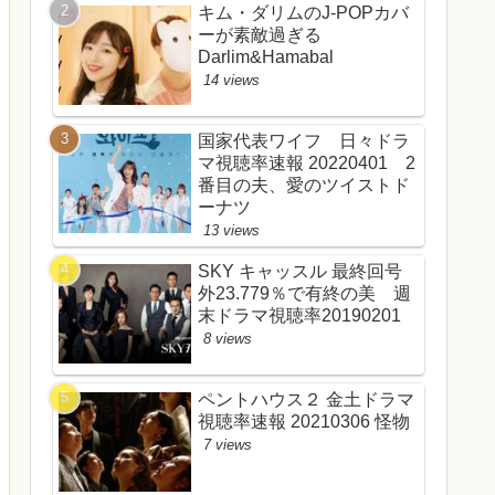
キム・ダリムのJ-POPカバ
ーが素敵過ぎる
Darlim&Hamabal
14 views
国家代表ワイフ 日々ドラ
マ視聴率速報 20220401 2
番目の夫、愛のツイストド
ーナツ
13 views
SKY キャッスル 最終回号
外23.779％で有終の美 週
末ドラマ視聴率20190201
8 views
ペントハウス２ 金土ドラマ
視聴率速報 20210306 怪物
7 views