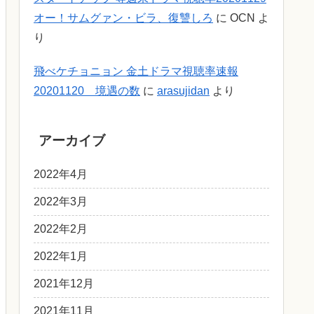
オー！サムグァン・ビラ、復讐しろ
に
OCN
よ
り
飛べケチョニョン 金土ドラマ視聴率速報
20201120 境遇の数
に
arasujidan
より
アーカイブ
2022年4月
2022年3月
2022年2月
2022年1月
2021年12月
2021年11月