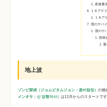
産後養
１８アゲ
１８ア
僕のヤバ
僕のヤ
投稿
最
地上波
ゾンビ探偵（ジョムビタムジョン：좀비탐정）
の後
メンオサ：신 암행어사）
は12月からのスタートで