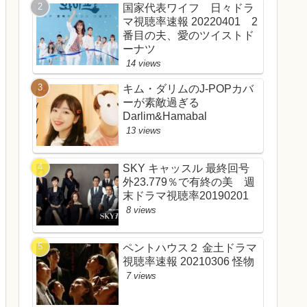
国家代表ワイフ 日々ドラ
マ視聴率速報 20220401 2
番目の夫、愛のツイストド
ーナツ
14 views
キム・ダリムのJ-POPカバ
ーが素敵過ぎる
Darlim&Hamabal
13 views
SKY キャッスル 最終回号
外23.779％で有終の美 週
末ドラマ視聴率20190201
8 views
ペントハウス２ 金土ドラマ
視聴率速報 20210306 怪物
7 views