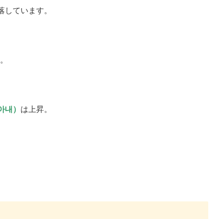
落しています。
。
아내）
は上昇。