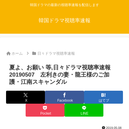
韓国ドラマの最新の視聴率速報を配信します
韓国ドラマ視聴率速報
ホーム
日々ドラマ視聴率速報
夏よ、お願い 等,日々ドラマ視聴率速報
20190507 左利きの妻・龍王様のご加
護・江南スキャンダル
X
Facebook
はてブ
Pocket
LINE
2019.05.08