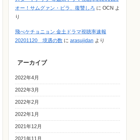
オー！サムグァン・ビラ、復讐しろ
に
OCN
よ
り
飛べケチョニョン 金土ドラマ視聴率速報
20201120 境遇の数
に
arasujidan
より
アーカイブ
2022年4月
2022年3月
2022年2月
2022年1月
2021年12月
2021年11月