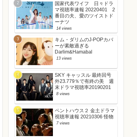
国家代表ワイフ 日々ドラ
マ視聴率速報 20220401 2
番目の夫、愛のツイストド
ーナツ
14 views
キム・ダリムのJ-POPカバ
ーが素敵過ぎる
Darlim&Hamabal
13 views
SKY キャッスル 最終回号
外23.779％で有終の美 週
末ドラマ視聴率20190201
8 views
ペントハウス２ 金土ドラマ
視聴率速報 20210306 怪物
7 views