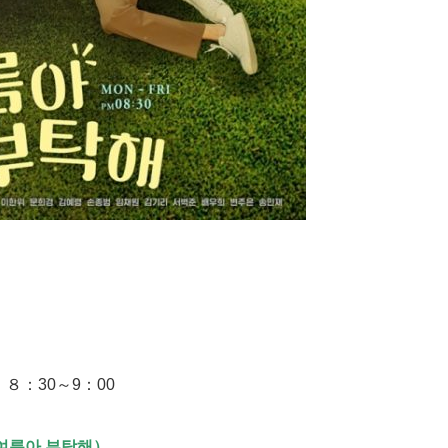
８：30～9：00
여름아 부탁해）