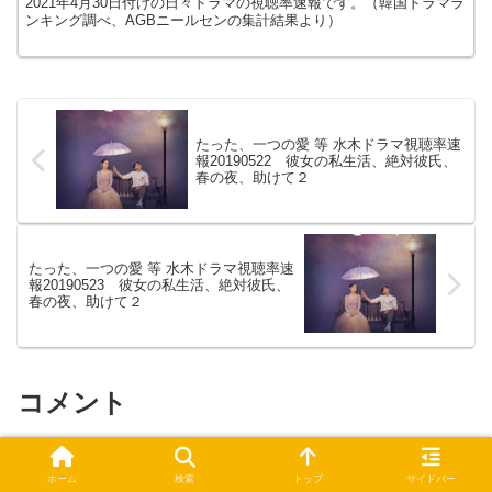
2021年4月30日付けの日々ドラマの視聴率速報です。（韓国ドラマラ
ンキング調べ、AGBニールセンの集計結果より）
たった、一つの愛 等 水木ドラマ視聴率速
報20190522 彼女の私生活、絶対彼氏、
春の夜、助けて２
たった、一つの愛 等 水木ドラマ視聴率速
報20190523 彼女の私生活、絶対彼氏、
春の夜、助けて２
コメント
コメントを書き込む
ホーム
検索
トップ
サイドバー