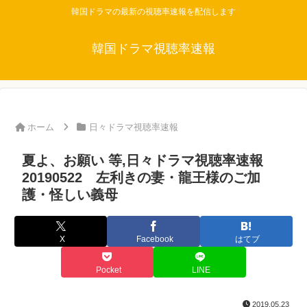
韓国ドラマの最新の視聴率速報を配信します
韓国ドラマ視聴率速報
ホーム
日々ドラマ視聴率速報
夏よ、お願い 等,日々ドラマ視聴率速報
20190522 左利きの妻・龍王様のご加
護・怪しい義母
X
Facebook
はてブ
Pocket
LINE
2019.05.23