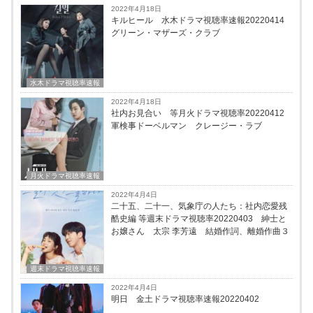
2022年4月18日
キルヒール 水木ドラマ視聴率速報20220414
グリーン・マザーズ・クラブ
水木ドラマ視聴率速報
2022年4月18日
社内お見合い 等月火ドラマ視聴率20220412
軍検事ドーベルマン クレージー・ラブ
月火ドラマ視聴率速報
2022年4月4日
二十五、二十一、気象庁の人たち：社内恋愛残
酷史編 等週末ドラマ視聴率20220403 紳士と
お嬢さん 太宗 李芳遠 結婚作詞、離婚作曲３
週末ドラマ視聴率速報
2022年4月4日
明日 金土ドラマ視聴率速報20220402