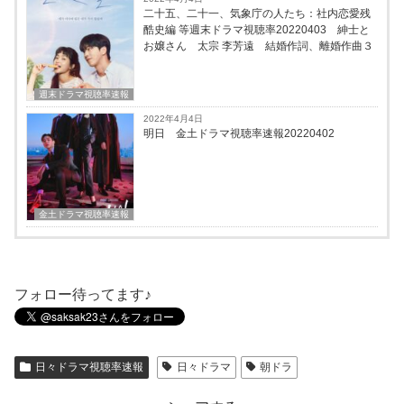
二十五、二十一、気象庁の人たち：社内恋愛残
酷史編 等週末ドラマ視聴率20220403 紳士と
お嬢さん 太宗 李芳遠 結婚作詞、離婚作曲３
週末ドラマ視聴率速報
2022年4月4日
明日 金土ドラマ視聴率速報20220402
金土ドラマ視聴率速報
フォロー待ってます♪
日々ドラマ視聴率速報
日々ドラマ
朝ドラ