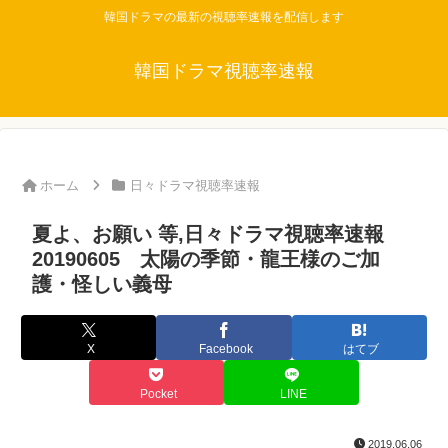
韓国ドラマの最新の視聴率速報を配信します
韓国ドラマ視聴率速報
ホーム
日々ドラマ視聴率速報
夏よ、お願い 等,日々ドラマ視聴率速報
20190605 太陽の季節・龍王様のご加
護・怪しい義母
X
Facebook
はてブ
Pocket
LINE
2019.06.06