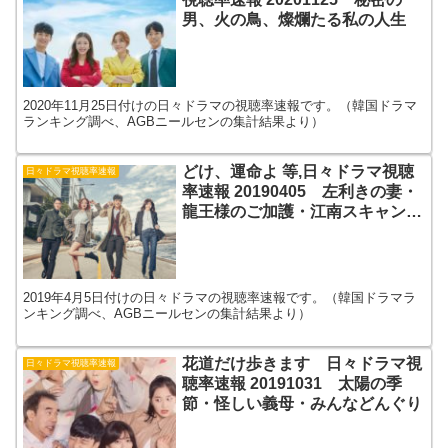
男、火の鳥、燦爛たる私の人生
2020年11月25日付けの日々ドラマの視聴率速報です。（韓国ドラマ
ランキング調べ、AGBニールセンの集計結果より）
どけ、運命よ 等,日々ドラマ視聴
日々ドラマ視聴率速報
率速報 20190405 左利きの妻・
龍王様のご加護・江南スキャンダ
ル
2019年4月5日付けの日々ドラマの視聴率速報です。（韓国ドラマラ
ンキング調べ、AGBニールセンの集計結果より）
花道だけ歩きます 日々ドラマ視
日々ドラマ視聴率速報
聴率速報 20191031 太陽の季
節・怪しい義母・みんなどんぐり