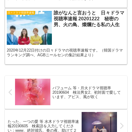
誰がなんと言おうと 日々ドラマ
日々ドラマ視聴率速報
視聴率速報 20201222 秘密の
男、火の鳥、燦爛たる私の人生
2020年12月22日付けの日々ドラマの視聴率速報です。（韓国ドラマ
ランキング調べ、AGBニールセンの集計結果より）
パフューム 等・月火ドラマ視聴率
20190604 検法男女2、初対面で愛して
います、アビス、風が吹く
たった、一つの愛 等 水木ドラマ視聴率速
報20190605 検索語を入力してくださ
い：www、絶対彼氏、春の夜、助けて２