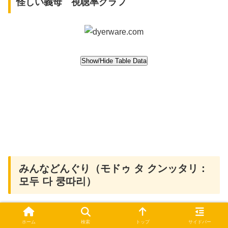
怪しい義母 視聴率グラフ
みんなどんぐり（モドゥ タ クンッタリ：
모두 다 쿵따리）
ホーム
検索
トップ
サイドバー