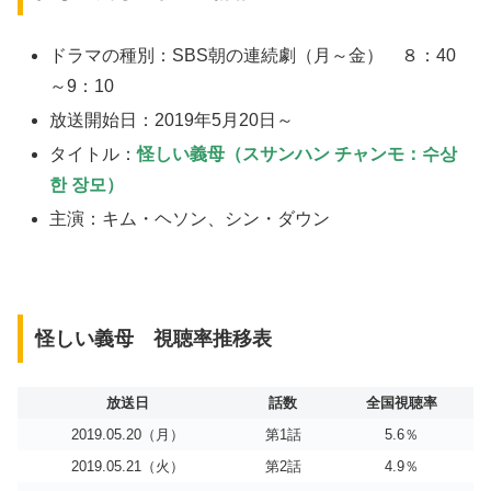
ドラマの種別：SBS朝の連続劇（月～金） ８：40
～9：10
放送開始日：2019年5月20日～
タイトル：
怪しい義母（スサンハン チャンモ：수상
한 장모）
主演：キム・ヘソン、シン・ダウン
怪しい義母 視聴率推移表
放送日
話数
全国視聴率
2019.05.20（月）
第1話
5.6％
2019.05.21（火）
第2話
4.9％