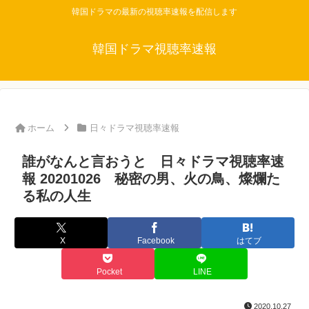
韓国ドラマの最新の視聴率速報を配信します
韓国ドラマ視聴率速報
ホーム
日々ドラマ視聴率速報
誰がなんと言おうと 日々ドラマ視聴率速
報 20201026 秘密の男、火の鳥、燦爛た
る私の人生
X
Facebook
はてブ
Pocket
LINE
2020.10.27