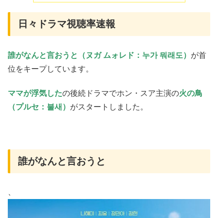
日々ドラマ視聴率速報
誰がなんと言おうと（ヌガ ムォレド：누가 뭐래도）
が首
位をキープしています。
ママが浮気した
の後続ドラマでホン・スア主演の
火の鳥
（プルセ：불새）
がスタートしました。
誰がなんと言おうと
、