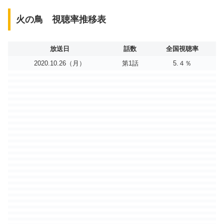
火の鳥 視聴率推移表
放送日
話数
全国視聴率
2020.10.26（月）
第1話
5.４％