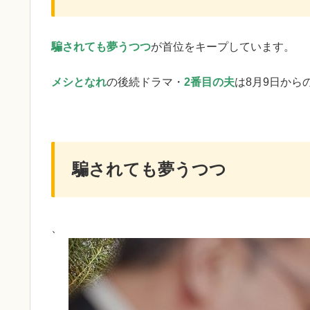
騙されても夢うつつ
が首位をキープしています。
メシとなれ
の後続ドラマ・
2番目の夫
は8月9日から
騙されても夢うつつ
、