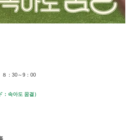
８：30～9：00
ド：속아도 꿈결）
表