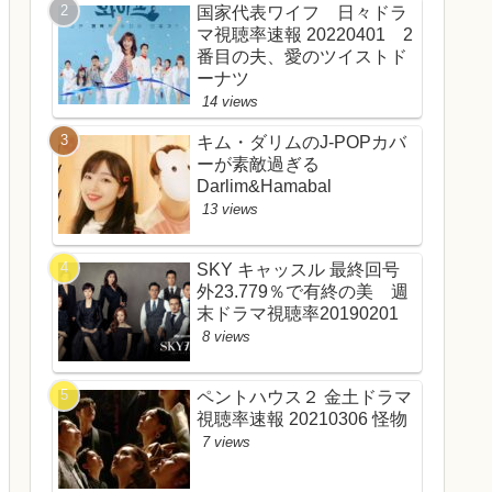
国家代表ワイフ 日々ドラ
マ視聴率速報 20220401 2
番目の夫、愛のツイストド
ーナツ
14 views
キム・ダリムのJ-POPカバ
ーが素敵過ぎる
Darlim&Hamabal
13 views
SKY キャッスル 最終回号
外23.779％で有終の美 週
末ドラマ視聴率20190201
8 views
ペントハウス２ 金土ドラマ
視聴率速報 20210306 怪物
7 views