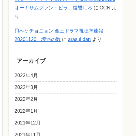
オー！サムグァン・ビラ、復讐しろ
に
OCN
よ
り
飛べケチョニョン 金土ドラマ視聴率速報
20201120 境遇の数
に
arasujidan
より
アーカイブ
2022年4月
2022年3月
2022年2月
2022年1月
2021年12月
2021年11月