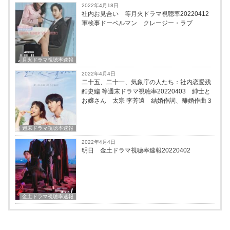
2022年4月18日
社内お見合い 等月火ドラマ視聴率20220412
軍検事ドーベルマン クレージー・ラブ
月火ドラマ視聴率速報
2022年4月4日
二十五、二十一、気象庁の人たち：社内恋愛残
酷史編 等週末ドラマ視聴率20220403 紳士と
お嬢さん 太宗 李芳遠 結婚作詞、離婚作曲３
週末ドラマ視聴率速報
2022年4月4日
明日 金土ドラマ視聴率速報20220402
金土ドラマ視聴率速報