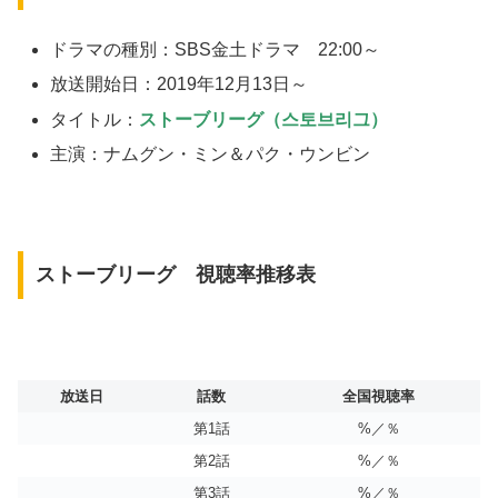
ドラマの種別：SBS金土ドラマ 22:00～
放送開始日：2019年12月13日～
タイトル：
ストーブリーグ（스토브리그）
主演：ナムグン・ミン＆パク・ウンビン
ストーブリーグ 視聴率推移表
放送日
話数
全国視聴率
第1話
%／％
第2話
%／％
第3話
%／％