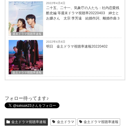
2022年4月4日
二十五、二十一、気象庁の人たち：社内恋愛残
酷史編 等週末ドラマ視聴率20220403 紳士と
お嬢さん 太宗 李芳遠 結婚作詞、離婚作曲３
週末ドラマ視聴率速報
2022年4月4日
明日 金土ドラマ視聴率速報20220402
金土ドラマ視聴率速報
フォロー待ってます♪
金土ドラマ視聴率速報
金土ドラマ
金土ドラマ視聴率速報