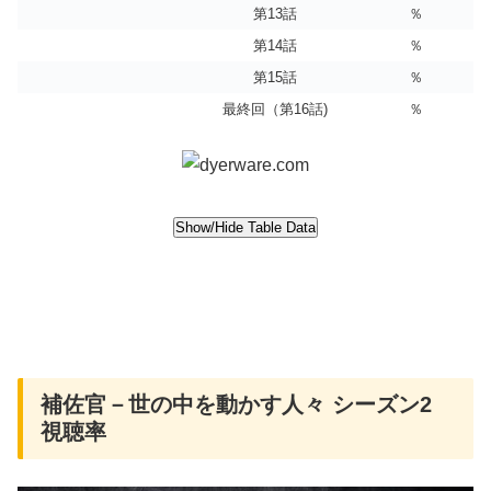
第13話
％
第14話
％
第15話
％
最終回（第16話)
％
補佐官－世の中を動かす人々 シーズン2
視聴率