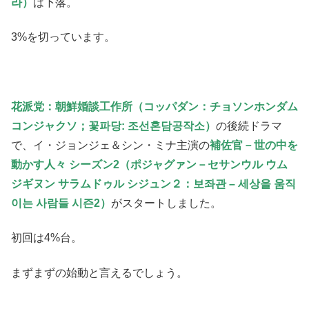
라）
は下落。
3%を切っています。
花派党：朝鮮婚談工作所（コッパダン：チョソンホンダム
コンジャクソ；꽃파당: 조선혼담공작소）
の後続ドラマ
で、イ・ジョンジェ＆シン・ミナ主演の
補佐官－世の中を
動かす人々 シーズン2（ポジャグァン－セサンウル ウム
ジギヌン サラムドゥル シジュン２：보좌관 – 세상을 움직
이는 사람들 시즌2）
がスタートしました。
初回は4%台。
まずまずの始動と言えるでしょう。