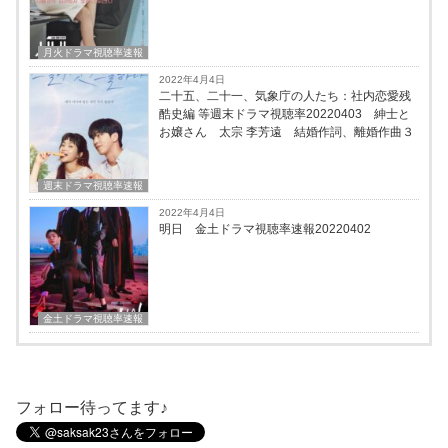
月火ドラマ視聴率速報
2022年4月4日
二十五、二十一、気象庁の人たち：社内恋愛残
酷史編 等週末ドラマ視聴率20220403 紳士と
お嬢さん 太宗 李芳遠 結婚作詞、離婚作曲３
週末ドラマ視聴率速報
2022年4月4日
明日 金土ドラマ視聴率速報20220402
金土ドラマ視聴率速報
フォロー待ってます♪