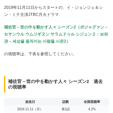
2019年11月11日からスタートの、イ・ジョンジェ＆シ
ン・ミナ主演JTBC月火ドラマ
補佐官－世の中を動かす人々 シーズン2（ポジャグァン－
セサンウル ウムジギヌン サラムドゥル シジュン２：보좌
관 – 세상을 움직이는 사람들 시즌2）
の視聴率は、下表を参照してください。
補佐官－世の中を動かす人々 シーズン2 過去
の視聴率
放送日
話数
全国視聴率
2019.11.11（月）
第1話
4.2%