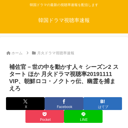
韓国ドラマの最新の視聴率速報を配信します
韓国ドラマ視聴率速報
ホーム
月火ドラマ視聴率速報
補佐官－世の中を動かす人々 シーズン2 ス
タート ほか 月火ドラマ視聴率20191111
VIP、朝鮮ロコ・ノクトゥ伝、幽霊を捕ま
えろ
X
Facebook
はてブ
Pocket
LINE