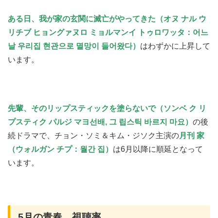
ある日、我が家の玄関に滅亡がやってきた（オヌ ナル ウ
リチブ ヒョングァヌロ ミョルマンイ トゥロワッタ
：어느
날 우리집 현관으로 멸망이 들어왔다）
はわずかに上昇して
います。
先輩、そのリップスティックを塗らないで（ソンベ ク リ
プスティク パルジ マヨ선배, 그 립스틱 바르지 마요）
の後
続ドラマで、チョン・ソミ＆キム・ジソク主演の
月刊 家
（ウォルガン チプ：월간 집）
は6月以降に順延となって
います。
5月の青春 視聴率