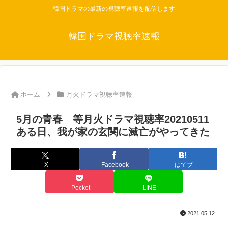
韓国ドラマの最新の視聴率速報を配信します
韓国ドラマ視聴率速報
ホーム
月火ドラマ視聴率速報
5月の青春 等月火ドラマ視聴率20210511
ある日、我が家の玄関に滅亡がやってきた
X
Facebook
はてブ
Pocket
LINE
2021.05.12