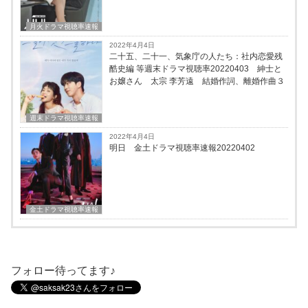
月火ドラマ視聴率速報
2022年4月4日
二十五、二十一、気象庁の人たち：社内恋愛残
酷史編 等週末ドラマ視聴率20220403 紳士と
お嬢さん 太宗 李芳遠 結婚作詞、離婚作曲３
週末ドラマ視聴率速報
2022年4月4日
明日 金土ドラマ視聴率速報20220402
金土ドラマ視聴率速報
フォロー待ってます♪