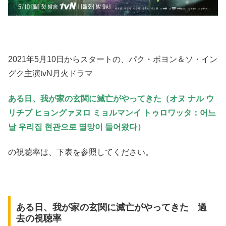
2021年5月10日からスタートの、パク・ボヨン＆ソ・イン
グク主演tvN月火ドラマ
ある日、我が家の玄関に滅亡がやってきた（オヌ ナル ウ
リチブ ヒョングァヌロ ミョルマンイ トゥロワッタ
：어느
날 우리집 현관으로 멸망이 들어왔다）
の視聴率は、下表を参照してください。
ある日、我が家の玄関に滅亡がやってきた 過
去の視聴率