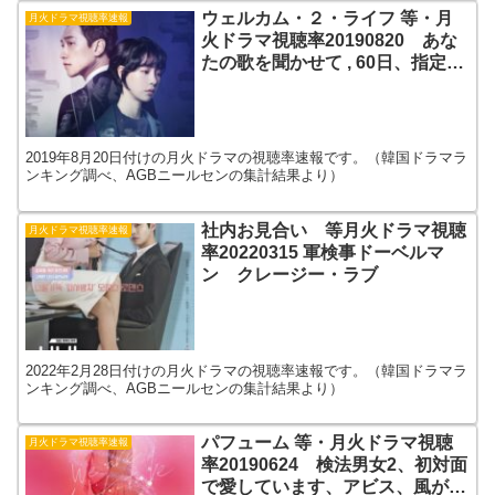
ウェルカム・２・ライフ 等・月
月火ドラマ視聴率速報
火ドラマ視聴率20190820 あな
たの歌を聞かせて , 60日、指定生
存者 , １８の瞬間
2019年8月20日付けの月火ドラマの視聴率速報です。（韓国ドラマラ
ンキング調べ、AGBニールセンの集計結果より）
社内お見合い 等月火ドラマ視聴
月火ドラマ視聴率速報
率20220315 軍検事ドーベルマ
ン クレージー・ラブ
2022年2月28日付けの月火ドラマの視聴率速報です。（韓国ドラマラ
ンキング調べ、AGBニールセンの集計結果より）
パフューム 等・月火ドラマ視聴
月火ドラマ視聴率速報
率20190624 検法男女2、初対面
で愛しています、アビス、風が吹