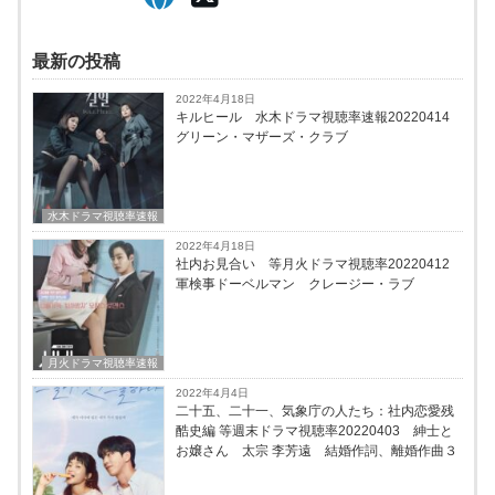
最新の投稿
2022年4月18日
キルヒール 水木ドラマ視聴率速報20220414
グリーン・マザーズ・クラブ
水木ドラマ視聴率速報
2022年4月18日
社内お見合い 等月火ドラマ視聴率20220412
軍検事ドーベルマン クレージー・ラブ
月火ドラマ視聴率速報
2022年4月4日
二十五、二十一、気象庁の人たち：社内恋愛残
酷史編 等週末ドラマ視聴率20220403 紳士と
お嬢さん 太宗 李芳遠 結婚作詞、離婚作曲３