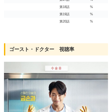
第18話
%
第19話
%
第20話
%
ゴースト・ドクター 視聴率