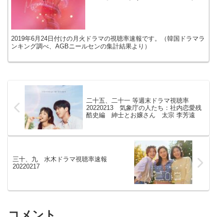
く
2019年6月24日付けの月火ドラマの視聴率速報です。（韓国ドラマラ
ンキング調べ、AGBニールセンの集計結果より）
二十五、二十一 等週末ドラマ視聴率
20220213 気象庁の人たち：社内恋愛残
酷史編 紳士とお嬢さん 太宗 李芳遠
三十、九 水木ドラマ視聴率速報
20220217
コメント