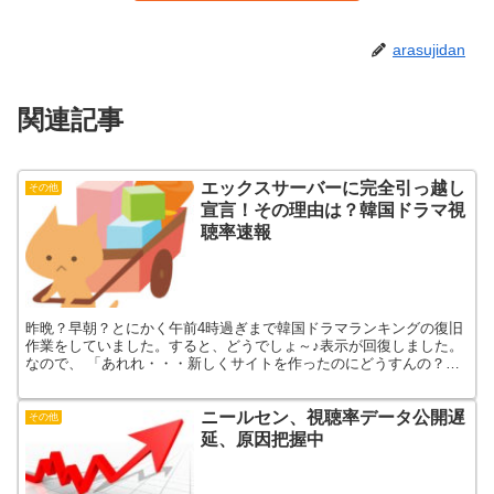
arasujidan
関連記事
エックスサーバーに完全引っ越し
その他
宣言！その理由は？韓国ドラマ視
聴率速報
昨晩？早朝？とにかく午前4時過ぎまで韓国ドラマランキングの復旧
作業をしていました。すると、どうでしょ～♪表示が回復しました。
なので、 「あれれ・・・新しくサイトを作ったのにどうすんの？」
という状況に。けれど、ご安心くださいませ。当サイトに完全にお
引越しします。その理由は・・・？
ニールセン、視聴率データ公開遅
その他
延、原因把握中