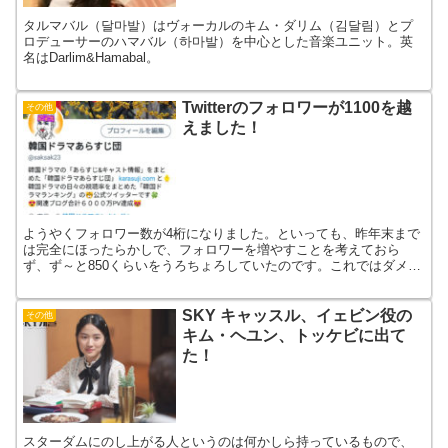
タルマバル（달마발）はヴォーカルのキム・ダリム（김달림）とプ
ロデューサーのハマバル（하마발）を中心とした音楽ユニット。英
名はDarlim&Hamabal。
Twitterのフォロワーが1100を越
その他
えました！
ようやくフォロワー数が4桁になりました。といっても、昨年末まで
は完全にほったらかしで、フォロワーを増やすことを考えておら
ず、ず～と850くらいをうろちょろしていたのです。これではダメだ
と思って、今回は本腰を入れてみました。
SKY キャッスル、イェビン役の
その他
キム・ヘユン、トッケビに出て
た！
スターダムにのし上がる人というのは何かしら持っているもので、