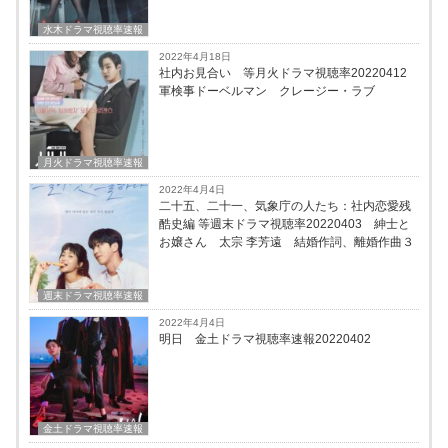
水木ドラマ視聴率速報
2022年4月18日
社内お見合い 等月火ドラマ視聴率20220412
軍検事ドーベルマン クレージー・ラブ
月火ドラマ視聴率速報
2022年4月4日
二十五、二十一、気象庁の人たち：社内恋愛残
酷史編 等週末ドラマ視聴率20220403 紳士と
お嬢さん 太宗 李芳遠 結婚作詞、離婚作曲３
週末ドラマ視聴率速報
2022年4月4日
明日 金土ドラマ視聴率速報20220402
金土ドラマ視聴率速報