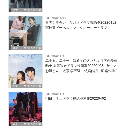
水木ドラマ視聴率速報
2022年4月18日
社内お見合い 等月火ドラマ視聴率20220412
軍検事ドーベルマン クレージー・ラブ
月火ドラマ視聴率速報
2022年4月4日
二十五、二十一、気象庁の人たち：社内恋愛残
酷史編 等週末ドラマ視聴率20220403 紳士と
お嬢さん 太宗 李芳遠 結婚作詞、離婚作曲３
週末ドラマ視聴率速報
2022年4月4日
明日 金土ドラマ視聴率速報20220402
金土ドラマ視聴率速報