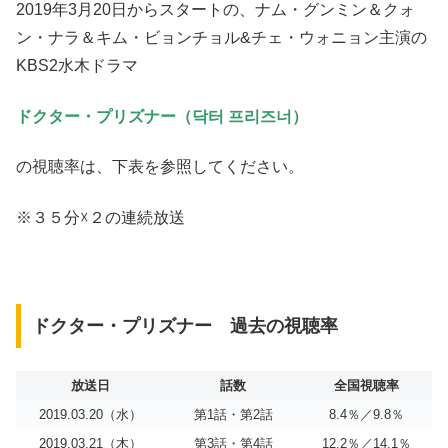
2019年3月20日からスタートの、ナム・グンミン＆クォ
ン・ナラ＆キム・ビョンチョル&チェ・ウォニョン主演の
KBS2水木ドラマ
ドクター・プリズナー（닥터 프리즈너）
の視聴率は、下表を参照してください。
※３５分☓２の連続放送
ドクター・プリズナー 過去の視聴率
放送日
話数
全国視聴率
2019.03.20（水）
第1話・第2話
8.4％／9.8％
2019.03.21（木）
第3話・第4話
12.2％／14.1％