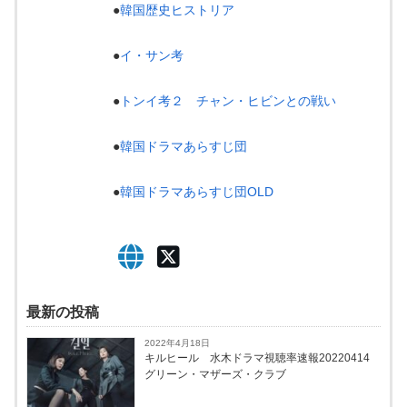
●
韓国歴史ヒストリア
●
イ・サン考
●
トンイ考２ チャン・ヒビンとの戦い
●
韓国ドラマあらすじ団
●
韓国ドラマあらすじ団OLD
最新の投稿
2022年4月18日
キルヒール 水木ドラマ視聴率速報20220414
グリーン・マザーズ・クラブ