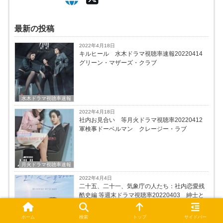
最新の投稿
2022年4月18日
キルヒール 水木ドラマ視聴率速報20220414
グリーン・マザーズ・クラブ
水木ドラマ視聴率速報
2022年4月18日
社内お見合い 等月火ドラマ視聴率20220412
軍検事ドーベルマン クレージー・ラブ
月火ドラマ視聴率速報
2022年4月4日
二十五、二十一、気象庁の人たち：社内恋愛残
酷史編 等週末ドラマ視聴率20220403 紳士と
お嬢さん 太宗 李芳遠 結婚作詞、離婚作曲３
ホーム
検索
トップ
サイドバー