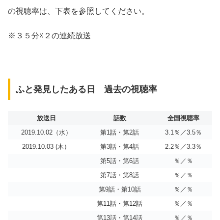
の視聴率は、下表を参照してください。
※３５分☓２の連続放送
ふと発見したある日 過去の視聴率
放送日
話数
全国視聴率
2019.10.02（水）
第1話・第2話
3.1％／3.5％
2019.10.03 (木）
第3話・第4話
2.2％／3.3％
第5話・第6話
％／％
第7話・第8話
％／％
第9話・第10話
％／％
第11話・第12話
％／％
第13話・第14話
％／％