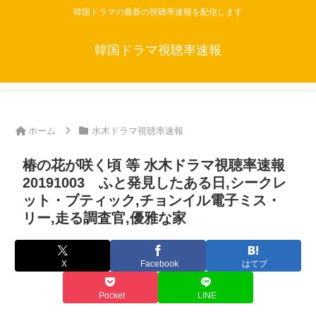
韓国ドラマの最新の視聴率速報を配信します
韓国ドラマ視聴率速報
ホーム
水木ドラマ視聴率速報
椿の花が咲く頃 等 水木ドラマ視聴率速報
20191003 ふと発見したある日,シークレ
ット・ブティック,チョンイル電子ミス・
リー,走る調査官,優雅な家
X
Facebook
はてブ
Pocket
LINE