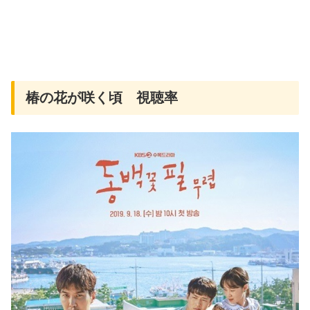
椿の花が咲く頃 視聴率