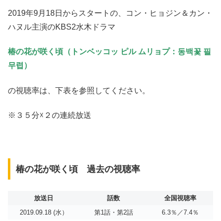
2019年9月18日からスタートの、コン・ヒョジン＆カン・
ハヌル主演のKBS2水木ドラマ
椿の花が咲く頃（トンベッコッ ピル ムリョプ：동백꽃 필
무렵）
の視聴率は、下表を参照してください。
※３５分☓２の連続放送
椿の花が咲く頃 過去の視聴率
放送日
話数
全国視聴率
2019.09.18 (水）
第1話・第2話
6.3％／7.4％