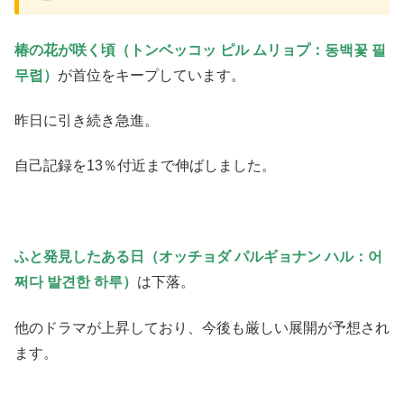
椿の花が咲く頃（トンベッコッ ピル ムリョプ：동백꽃 필
무렵）
が首位をキープしています。
昨日に引き続き急進。
自己記録を13％付近まで伸ばしました。
ふと発見したある日（オッチョダ パルギョナン ハル：어
쩌다 발견한 하루）
は下落。
他のドラマが上昇しており、今後も厳しい展開が予想され
ます。