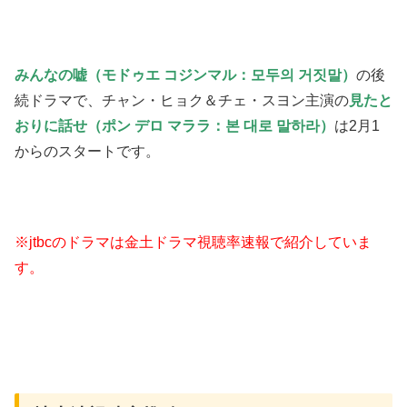
みんなの嘘（モドゥエ コジンマル：모두의 거짓말）
の後
続ドラマで、チャン・ヒョク＆チェ・スヨン主演の
見たと
おりに話せ（ポン デロ マララ：본 대로 말하라）
は2月1
からのスタートです。
※jtbcのドラマは金土ドラマ視聴率速報で紹介していま
す。