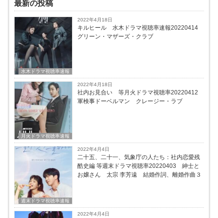
最新の投稿
2022年4月18日
キルヒール 水木ドラマ視聴率速報20220414
グリーン・マザーズ・クラブ
水木ドラマ視聴率速報
2022年4月18日
社内お見合い 等月火ドラマ視聴率20220412
軍検事ドーベルマン クレージー・ラブ
月火ドラマ視聴率速報
2022年4月4日
二十五、二十一、気象庁の人たち：社内恋愛残
酷史編 等週末ドラマ視聴率20220403 紳士と
お嬢さん 太宗 李芳遠 結婚作詞、離婚作曲３
週末ドラマ視聴率速報
2022年4月4日