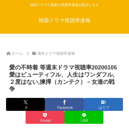
韓国ドラマの最新の視聴率速報を配信します
韓国ドラマ視聴率速報
ホーム
週末ドラマ視聴率速報
愛の不時着 等週末ドラマ視聴率20200105
愛はビューティフル、人生はワンダフル,
２度はない,揀擇（カンテク）－女達の戦
争
X
Facebook
はてブ
Pocket
LINE