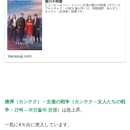
愛の不時着
ヒョンビン＆ソン・イェジン主演の愛の不時着（サランエ
プルシチャク：사랑의 불시착）の、視聴感想・あらすじ・
キャスト（出演者）情報です。
karasuji.com
揀擇（カンテク）－女達の戦争（カンテク－女人たちの戦
争：간택 – 여인들의 전쟁）
は急上昇。
一気に4％台に突入しています。