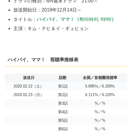
ドラマの種別：tvN週末ドラマ 21:00～
放送開始日：2019年12月14日～
タイトル：
ハイバイ、ママ！（하이바이, 마마!）
主演：キム・テヒ＆イ・ギュヒョン
ハイバイ、ママ！ 視聴率推移表
放送日
話数
全国／首都圏視聴率
2020.02.22（土）
第1話
5.895%／6.209%
2020.02.23（日）
第2話
6.111%／6.220%
第3話
%／%
第4話
%／%
第5話
%／%
第6話
%／%