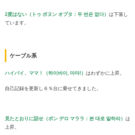
2度はない（トゥ ボヌン オプタ：두 번은 없다）
は下落し
ています。
ケーブル系
ハイバイ、ママ！（하이바이, 마마!）
はわずかに上昇。
自己記録を更新し６％台に乗せてきました。
見たとおりに話せ（ポン デロ マララ：본 대로 말하라）
は
上昇。