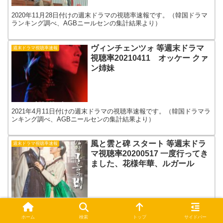
2020年11月28日付けの週末ドラマの視聴率速報です。（韓国ドラマ
ランキング調べ、AGBニールセンの集計結果より）
ヴィンチェンツォ 等週末ドラマ
週末ドラマ視聴率速報
視聴率20210411 オッケー クァ
ン姉妹
2021年4月11日付けの週末ドラマの視聴率速報です。（韓国ドラマラ
ンキング調べ、AGBニールセンの集計結果より）
風と雲と碑 スタート 等週末ドラ
週末ドラマ視聴率速報
マ視聴率20200517 一度行ってき
ました、花様年華、ルガール
2020年5月17日付けの週末ドラマの視聴率速報です。（韓国ドラマラ
ンキング調べ、AGBニールセンの集計結果より）
ホーム
検索
トップ
サイドバー