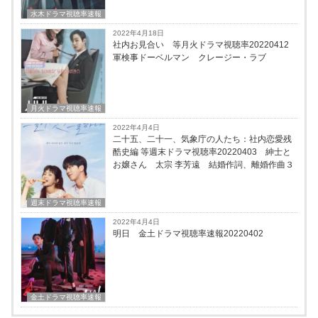
水木ドラマ視聴率速報
2022年4月18日
社内お見合い 等月火ドラマ視聴率20220412
軍検事ドーベルマン クレージー・ラブ
月火ドラマ視聴率速報
2022年4月4日
二十五、二十一、気象庁の人たち：社内恋愛残
酷史編 等週末ドラマ視聴率20220403 紳士と
お嬢さん 太宗 李芳遠 結婚作詞、離婚作曲３
週末ドラマ視聴率速報
2022年4月4日
明日 金土ドラマ視聴率速報20220402
金土ドラマ視聴率速報