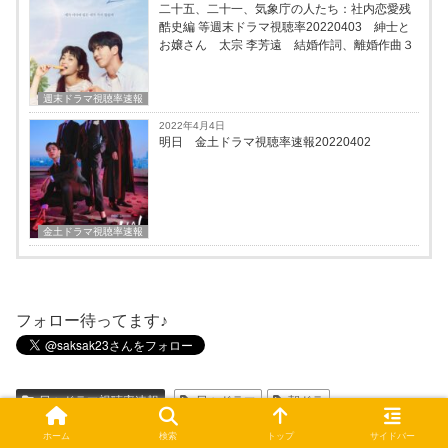
二十五、二十一、気象庁の人たち：社内恋愛残
酷史編 等週末ドラマ視聴率20220403 紳士と
お嬢さん 太宗 李芳遠 結婚作詞、離婚作曲３
週末ドラマ視聴率速報
2022年4月4日
明日 金土ドラマ視聴率速報20220402
金土ドラマ視聴率速報
フォロー待ってます♪
日々ドラマ視聴率速報
日々ドラマ
朝ドラ
ホーム
検索
トップ
サイドバー
シェアする