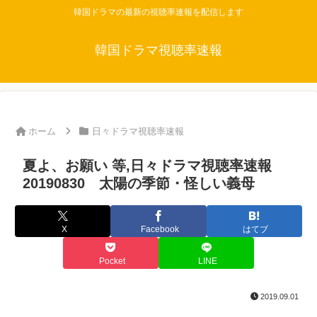
韓国ドラマの最新の視聴率速報を配信します
韓国ドラマ視聴率速報
ホーム
日々ドラマ視聴率速報
夏よ、お願い 等,日々ドラマ視聴率速報
20190830 太陽の季節・怪しい義母
X
Facebook
はてブ
Pocket
LINE
2019.09.01