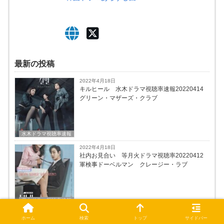
最新の投稿
2022年4月18日
キルヒール 水木ドラマ視聴率速報20220414
グリーン・マザーズ・クラブ
水木ドラマ視聴率速報
2022年4月18日
社内お見合い 等月火ドラマ視聴率20220412
軍検事ドーベルマン クレージー・ラブ
月火ドラマ視聴率速報
2022年4月4日
ホーム
検索
トップ
サイドバー
二十五、二十一、気象庁の人たち：社内恋愛残