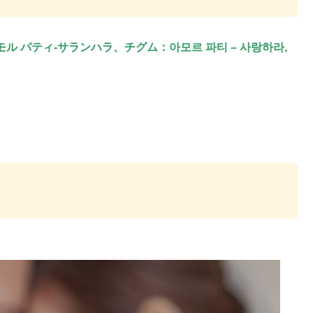
（アモル パティ-サランハラ、チグム：아모르 파티 – 사랑하라,