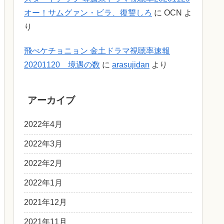
オー！サムグァン・ビラ、復讐しろ
に
OCN
よ
り
飛べケチョニョン 金土ドラマ視聴率速報
20201120 境遇の数
に
arasujidan
より
アーカイブ
2022年4月
2022年3月
2022年2月
2022年1月
2021年12月
2021年11月