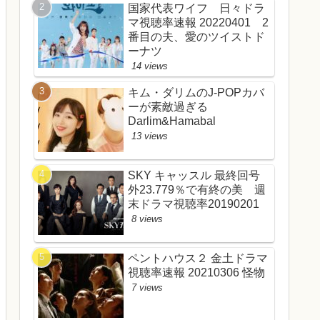
国家代表ワイフ 日々ドラ
マ視聴率速報 20220401 2
番目の夫、愛のツイストド
ーナツ
14 views
キム・ダリムのJ-POPカバ
ーが素敵過ぎる
Darlim&Hamabal
13 views
SKY キャッスル 最終回号
外23.779％で有終の美 週
末ドラマ視聴率20190201
8 views
ペントハウス２ 金土ドラマ
視聴率速報 20210306 怪物
7 views